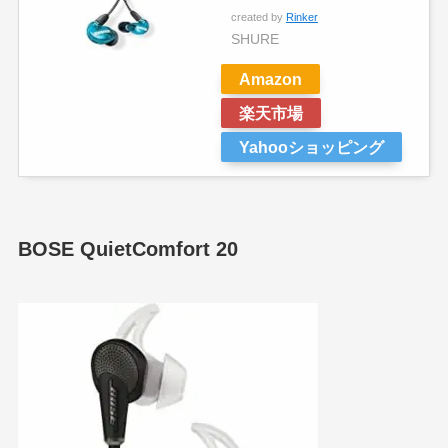
created by
Rinker
SHURE
Amazon
楽天市場
Yahooショッピング
BOSE QuietComfort 20