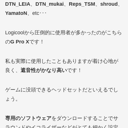
DTN_LEIA
、
DTN_mukai
、
Reps_TSM
、
shroud
、
YamatoN
、etc･･･
Logicoolから圧倒的に使用者が多かったのがこちら
の
G Pro X
です！
私も実際に使用したこともありますが着け心地が
良く、
遮音性がかなり高い
です！
ゲームに没頭できるヘッドセットだといえるでし
ょう。
専用のソフトウェア
をダウンロードすることでサ
ラウンドやイコライザーなどがとても細かく設定