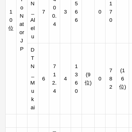
N
5
1
o
0
1
_
7
3
6
0
7
N
0.
0
Al
6
0
at
4
位
el
or
u
J
P
D
T
N
7
1
7
(1
_
1
3
(9
6
4
0
8
6
M
2.
6
位)
2
位)
u
4
0
k
ai