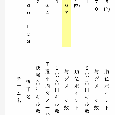
2
0
1
7
5
d
6.
6
位)
0
位)
o
4
7
_
L
O
G
予
決
1
2
選
与
順
与
順
勝
試
試
チ
平
ダ
位
ダ
位
選
合
合
合
ー
均
メ
ポ
メ
ポ
手
計
目
目
ム
ダ
ー
イ
ー
イ
名
キ
キ
キ
名
メ
ジ
ン
ジ
ン
ル
ル
ル
ー
数
ト
数
ト
数
数
数
ジ