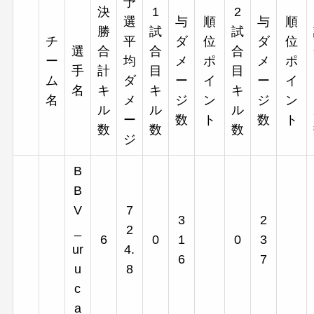
予
決
1
2
選
与
順
与
順
勝
試
試
チ
平
ダ
位
ダ
位
選
合
合
合
ー
均
メ
ポ
メ
ポ
手
計
目
目
ム
ダ
ー
イ
ー
イ
名
キ
キ
キ
名
メ
ジ
ン
ジ
ン
ル
ル
ル
ー
数
ト
数
ト
数
数
数
ジ
B
B
V
7
3
2
_
2
6
0
1
0
3
ur
4.
6
7
u
8
c
a