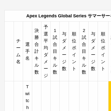
Apex Legends Global Series 
予
決
1
2
選
与
順
与
順
勝
試
試
チ
平
ダ
位
ダ
位
選
合
合
合
ー
均
メ
ポ
メ
ポ
手
計
目
目
ム
ダ
ー
イ
ー
イ
名
キ
キ
キ
名
メ
ジ
ン
ジ
ン
ル
ル
ル
ー
数
ト
数
ト
数
数
数
ジ
T
wi
tc
h