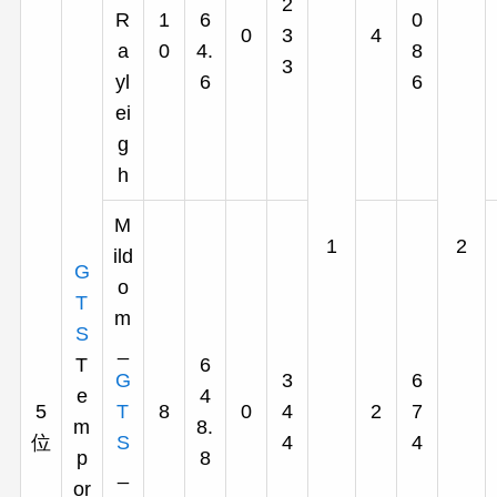
2
R
1
6
0
0
3
4
a
0
4.
8
3
yl
6
6
ei
g
h
M
1
2
ild
G
o
T
m
S
_
T
6
G
3
6
e
4
5
T
8
0
4
2
7
m
8.
位
S
4
4
p
8
_
or