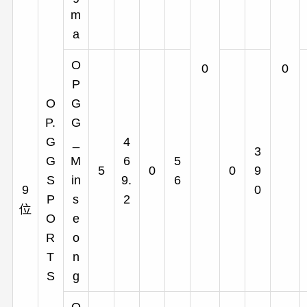
m
a
O
0
0
P
O
G
P.
G
G
_
4
3
G
M
6
5
5
0
0
9
S
in
9.
6
9
0
P
s
2
位
O
e
R
o
T
n
S
g