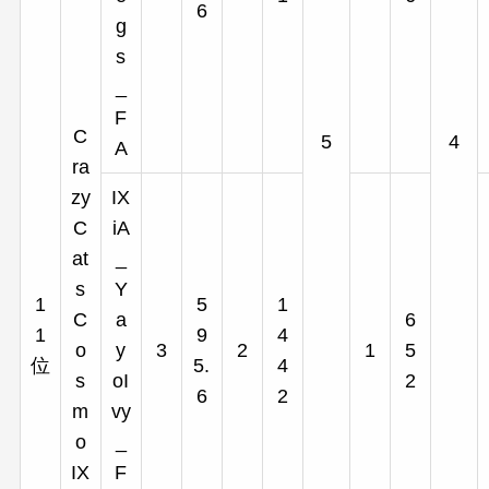
6
g
s
_
F
C
5
4
A
ra
zy
IX
C
iA
at
_
s
Y
1
5
1
C
a
6
1
9
4
o
y
3
2
1
5
位
5.
4
s
oI
2
6
2
m
vy
o
_
IX
F