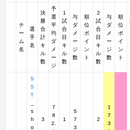
予
決
1
2
選
与
順
与
順
勝
試
試
チ
平
ダ
位
ダ
位
選
合
合
合
ー
均
メ
ポ
メ
ポ
手
計
目
目
ム
ダ
ー
イ
ー
イ
名
キ
キ
キ
名
メ
ジ
ン
ジ
ン
ル
ル
ル
ー
数
ト
数
ト
数
数
数
ジ
S
S
T
_
7
1
s
5
8
7
h
3
1
7
2
2.
3
o
3