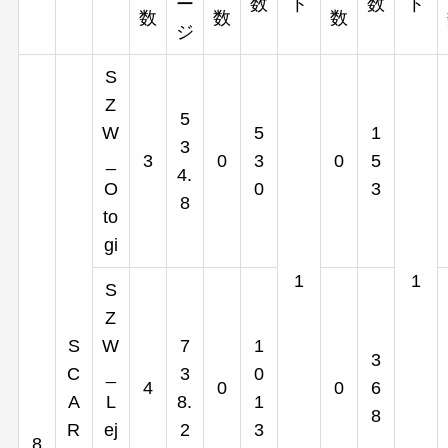
ー
数
ト
数
ト
数
数
数
ジ
S
Z
5
W
5
1
3
_
3
0
3
0
5
4.
O
0
3
8
to
gi
1
1
S
Z
S
W
7
1
3
C
_
3
0
4
0
0
6
A
L
8.
1
8
R
ej
2
3
8