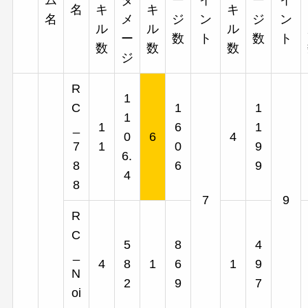
ム
ダ
ー
イ
ー
イ
名
キ
キ
キ
名
メ
ジ
ン
ジ
ン
ル
ル
ル
ー
数
ト
数
ト
数
数
数
ジ
R
1
C
1
1
1
_
1
6
1
0
6
4
7
1
0
9
6.
8
6
9
4
8
7
9
R
C
5
8
4
_
4
8
1
6
1
9
N
2
9
7
oi