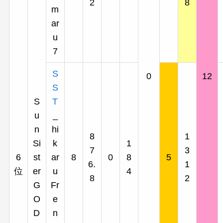
2
8
m
ar
u
7
S
0
12
S
S
T
u
_
n
hi
8
1
Si
k
1
7
3
6
st
ar
8
0
8
5
6.
1
位
er
u
4
8
2
G
Fr
O
e
D
n