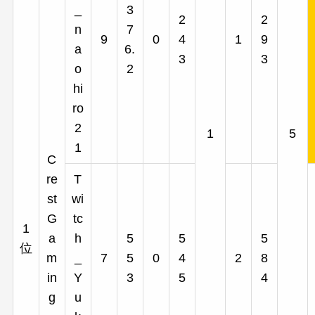
_
3
2
2
n
7
9
0
4
1
9
a
6.
3
3
o
2
hi
ro
2
1
5
1
C
re
T
st
wi
G
tc
1
a
h
5
5
5
位
m
_
7
5
0
4
2
8
in
Y
3
5
4
g
u