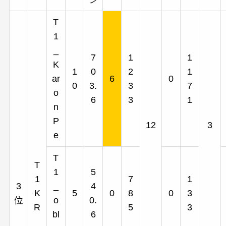
T
1
_
7
1
1
K
1
0
2
1
ar
6
0
0
3.
3
7
o
6
3
1
n
P
12
3
e
T
T
1
5
1
7
1
3
_
4
K
5
0
8
0
3
位
o
0.
R
5
3
bl
6