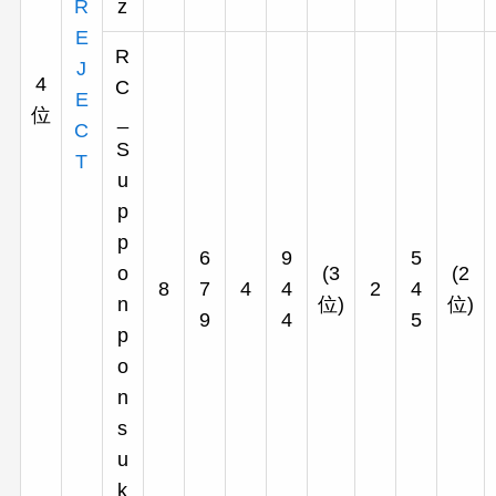
R
z
E
R
J
4
C
E
位
_
C
S
T
u
p
p
6
9
5
o
(3
(2
8
7
4
4
2
4
n
位)
位)
9
4
5
p
o
n
s
u
k