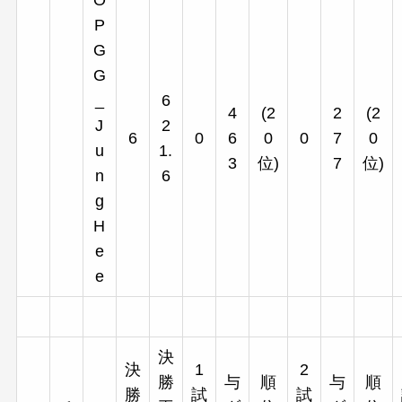
O
P
G
G
_
6
4
(2
2
(2
J
2
6
0
6
0
0
7
0
u
1.
3
位)
7
位)
n
6
g
H
e
e
決
決
1
2
勝
与
順
与
順
勝
試
試