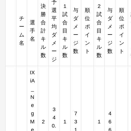
予
決
1
2
選
与
順
与
順
勝
試
試
チ
平
ダ
位
ダ
位
選
合
合
合
ー
均
メ
ポ
メ
ポ
手
計
目
目
ム
ダ
ー
イ
ー
イ
名
キ
キ
キ
名
メ
ジ
ン
ジ
ン
ル
ル
ル
ー
数
ト
数
ト
数
数
数
ジ
IX
iA
_
N
e
3
g
7
4
4
M
2
1
3
1
6
0.
e
1
6