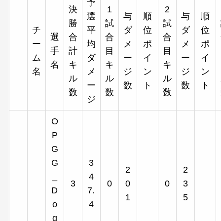
予
決
1
2
選
与
順
与
順
勝
試
試
チ
平
ダ
位
ダ
位
選
合
合
合
ー
均
メ
ポ
メ
ポ
手
計
目
目
ム
ダ
ー
イ
ー
イ
名
キ
キ
キ
名
メ
ジ
ン
ジ
ン
ル
ル
ル
ー
数
ト
数
ト
数
数
数
ジ
O
P
G
G
3
2
2
_
4
3
0
0
0
3
D
7.
1
5
o
4
g