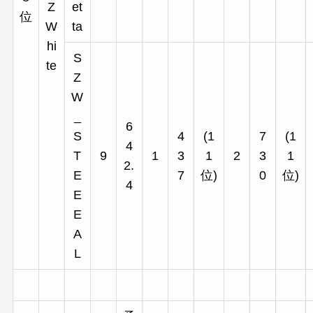
Z
et
位
W
ta
hi
S
te
Z
W
_
6
S
4
(1
7
(1
4
T
9
1
3
1
2
3
1
2.
E
7
位)
0
位)
4
E
E
A
L