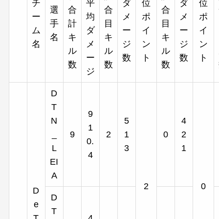
チ
平
ダ
位
ダ
位
選
合
合
合
ー
均
メ
ポ
メ
ポ
手
計
目
目
ム
ダ
ー
イ
ー
イ
名
キ
キ
キ
名
メ
ジ
ン
ジ
ン
ル
ル
ル
ー
数
ト
数
ト
数
数
数
ジ
D
T
9
N
5
4
1
_
9
2
1
0
2
0.
L
3
1
4
EI
A
2
0
D
D
e
T
T
4