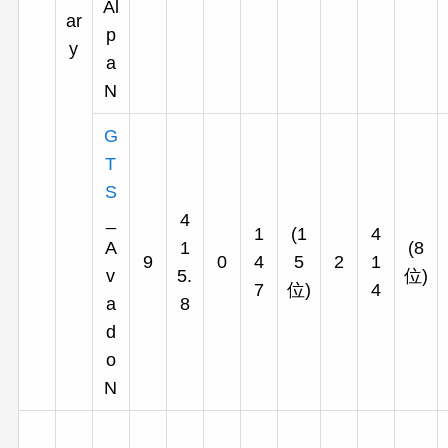
Al
ar
p
y
a
N
G
T
S
_
4
1
(1
4
A
1
(8
9
0
4
5
2
1
v
5.
位)
7
位)
4
a
8
d
o
N