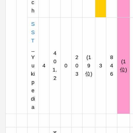
c
h
S
S
T
_
4
Y
2
(1
8
0
(1
u
4
0
0
9
3
4
1.
位)
ki
3
位)
6
2
p
e
di
a