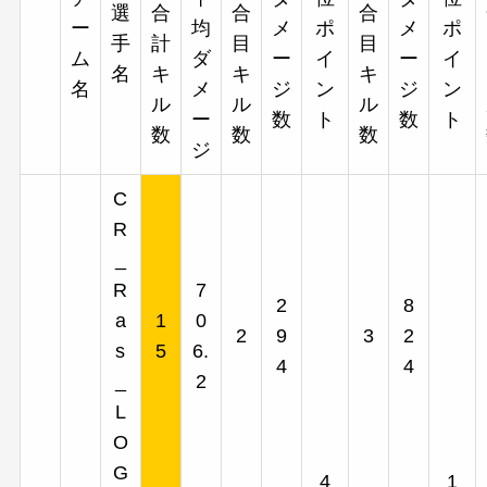
選
合
合
合
ー
均
メ
ポ
メ
ポ
手
計
目
目
ム
ダ
ー
イ
ー
イ
名
キ
キ
キ
名
メ
ジ
ン
ジ
ン
ル
ル
ル
ー
数
ト
数
ト
数
数
数
ジ
C
R
_
R
7
2
8
a
1
0
2
9
3
2
s
5
6.
4
4
_
2
L
O
G
4
1