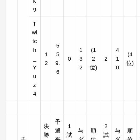
k
9
T
wi
tc
5
h
1
(1
4
1
5
(4
_
0
3
2
2
1
2
9.
位)
Y
2
位)
0
6
u
z
4
予
決
1
2
選
与
順
与
順
勝
試
試
チ
平
ダ
位
ダ
位