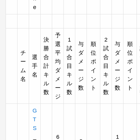
e
予
決
1
2
選
与
順
与
順
勝
試
試
チ
平
ダ
位
ダ
位
選
合
合
合
ー
均
メ
ポ
メ
ポ
手
計
目
目
ム
ダ
ー
イ
ー
イ
名
キ
キ
キ
名
メ
ジ
ン
ジ
ン
ル
ル
ル
ー
数
ト
数
ト
数
数
数
ジ
G
T
S
_
6
1