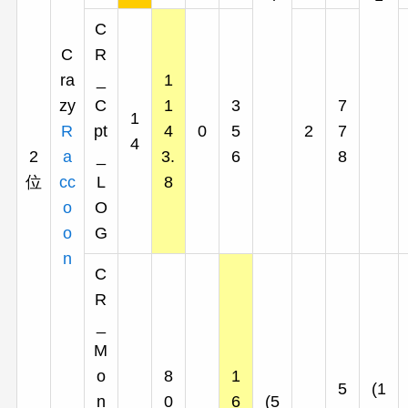
C
C
R
ra
_
1
zy
C
1
3
7
1
R
pt
4
0
5
2
7
4
2
a
_
3.
6
8
位
cc
L
8
o
O
o
G
n
C
R
_
M
o
8
1
5
(1
n
0
6
(5