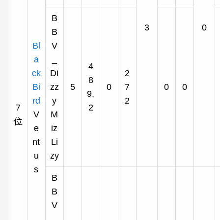
B
3
0
B
Bl
V
a
_
4
ck
Di
2
8
Bi
zz
5
0
7
0
0
9.
rd
y
2
7
2
V
M
位
e
iz
nt
Li
u
zy
s
B
B
V
_