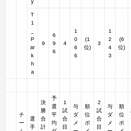
y
T
1
_
1
1
6
P
0
(1
2
(6
9
9
4
3
ar
6
位)
4
位)
6
k
6
3
h
a
予
決
1
2
選
与
順
与
順
勝
試
試
チ
平
ダ
位
ダ
位
選
合
合
合
ー
均
メ
ポ
メ
ポ
手
計
目
目