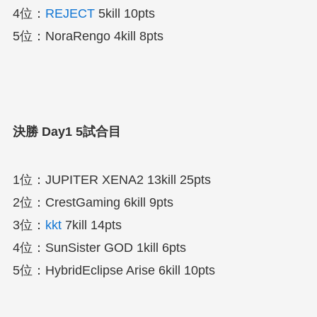
4位：
REJECT
5kill 10pts
5位：NoraRengo 4kill 8pts
決勝 Day1 5試合目
1位：JUPITER XENA2 13kill 25pts
2位：CrestGaming 6kill 9pts
3位：
kkt
7kill 14pts
4位：SunSister GOD 1kill 6pts
5位：HybridEclipse Arise 6kill 10pts