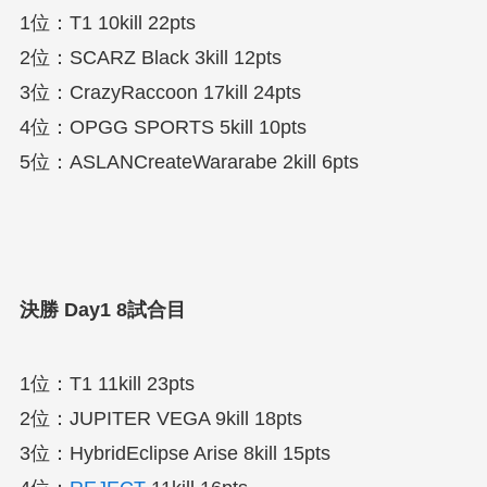
1位：T1 10kill 22pts
2位：SCARZ Black 3kill 12pts
3位：CrazyRaccoon 17kill 24pts
4位：OPGG SPORTS 5kill 10pts
5位：ASLANCreateWararabe 2kill 6pts
決勝 Day1 8試合目
1位：T1 11kill 23pts
2位：JUPITER VEGA 9kill 18pts
3位：HybridEclipse Arise 8kill 15pts