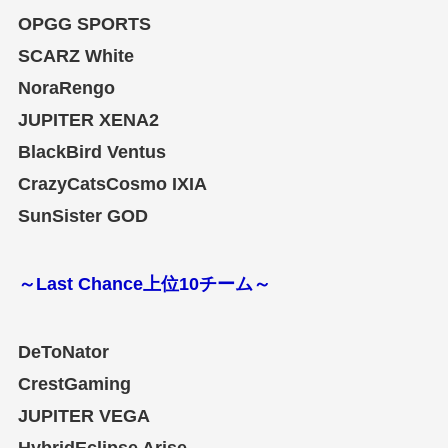
OPGG SPORTS
SCARZ White
NoraRengo
JUPITER XENA2
BlackBird Ventus
CrazyCatsCosmo IXIA
SunSister GOD
～Last Chance上位10チーム～
DeToNator
CrestGaming
JUPITER VEGA
HybridEclipse Arise