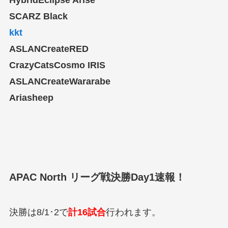
SCARZ Black
kkt
ASLANCreateRED
CrazyCatsCosmo IRIS
ASLANCreateWararabe
Ariasheep
APAC North リーグ戦決勝Day1速報！
決勝は8/1･2で
計16試合
行われます。