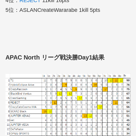
4位：
REJECT
11kill 16pts
5位：ASLANCreateWararabe 1kill 5pts
APAC North リーグ戦決勝Day1結果