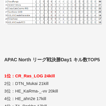
APAC North リーグ戦決勝Day1
キル数TOP5
1位：CR_Ras_LOG 24kill
2位：DTN_Mukai 21kill
3位：HE_KaRma-_-vv 20kill
4位：HE_ahn2e 17kill