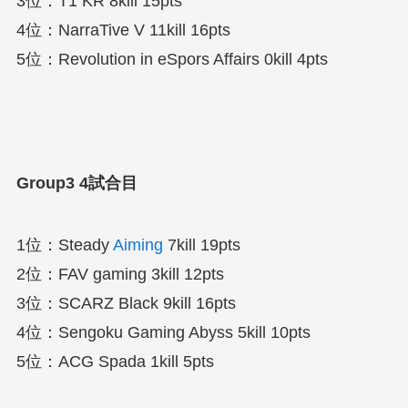
3位：T1 KR 8kill 15pts
4位：NarraTive V 11kill 16pts
5位：Revolution in eSpors Affairs 0kill 4pts
Group3 4試合目
1位：Steady
Aiming
7kill 19pts
2位：FAV gaming 3kill 12pts
3位：SCARZ Black 9kill 16pts
4位：Sengoku Gaming Abyss 5kill 10pts
5位：ACG Spada 1kill 5pts