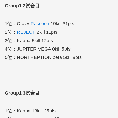
Group1 2
試合目
1位：Crazy
Raccoon
19kill 31pts
2位：
REJECT
2kill 11pts
3位：Kappa 5kill 12pts
4位：JUPITER VEGA 0kill 5pts
5位：NORTHEPTION beta 5kill 9pts
Group1 3
試合目
1位：Kappa 13kill 25pts