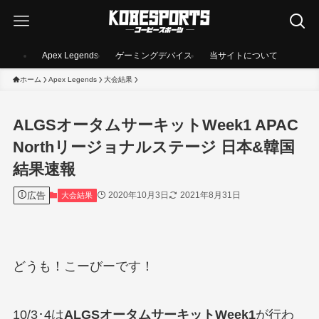
Apex Legends
ゲーミングデバイス
当サイトについて
ホーム
Apex Legends
大会結果
ALGSオータムサーキットWeek1 APAC
Northリージョナルステージ 日本&韓国
結果速報
広告
2020年10月3日
2021年8月31日
大会結果
どうも！こーびーです！
10/3･4は
ALGSオータムサーキットWeek1
が行わ