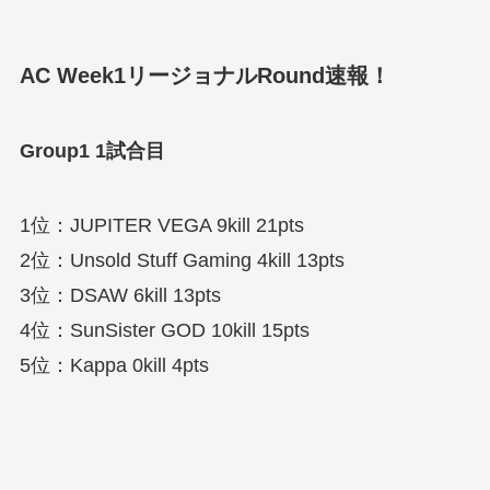
AC Week1リージョナルRound速報！
Group1 1試合目
1位：JUPITER VEGA 9kill 21pts
2位：Unsold Stuff Gaming 4kill 13pts
3位：DSAW 6kill 13pts
4位：SunSister GOD 10kill 15pts
5位：Kappa 0kill 4pts