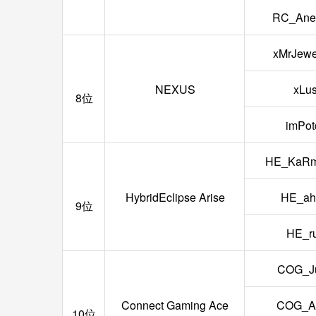
RC_Ane
xMrJew
NEXUS
xLu
8位
imPot
HE_KaRm
HybridEclipse Arise
HE_ah
9位
HE_ru
COG_J
Connect Gaming Ace
COG_A
10位