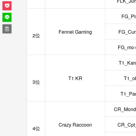
FLK_Ju
FG_Pi
Fennel Gaming
FG_Cur
2位
FG_mo-
T1_Kar
T1 KR
T1_o
3位
T1_Pa
CR_Mond
Crazy Raccoon
CR_Cpt
4位