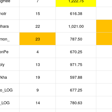
ngHee
7
1,222.75
notr
15
616.38
ihara
22
1,021.00
mon_
23
787.50
onPe
4
670.25
bly
13
971.75
rkha
19
597.88
o_LOG
9
677.25
_LOG
14
780.63