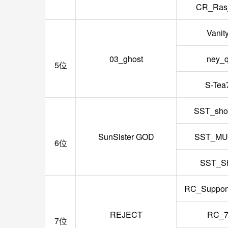
CR_Ras
Vanit
03_ghost
ney_
5位
S-Tea
SST_sho
SunSister GOD
SST_MU
6位
SST_Sh
RC_Suppon
REJECT
RC_7
7位