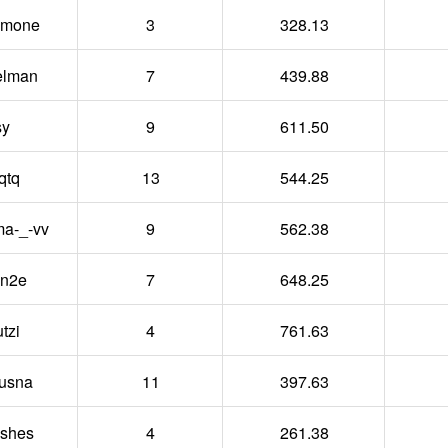
mone
3
328.13
elman
7
439.88
sy
9
611.50
qtq
13
544.25
a-_-vv
9
562.38
n2e
7
648.25
tzi
4
761.63
usna
11
397.63
shes
4
261.38