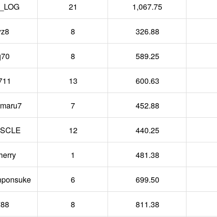
_LOG
21
1,067.75
yz8
8
326.88
q70
8
589.25
711
13
600.63
maru7
7
452.88
SCLE
12
440.25
erry
1
481.38
ponsuke
6
699.50
88
8
811.38