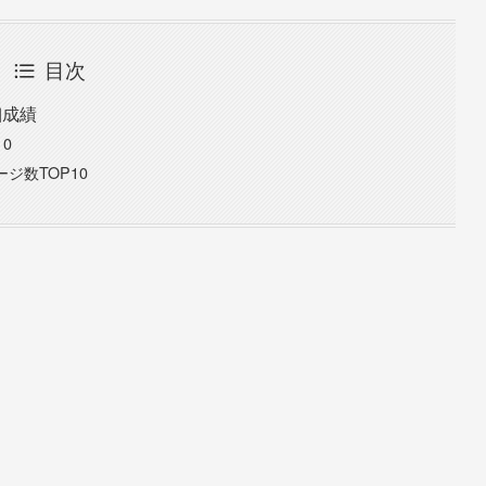
目次
詳細成績
10
ージ数TOP10