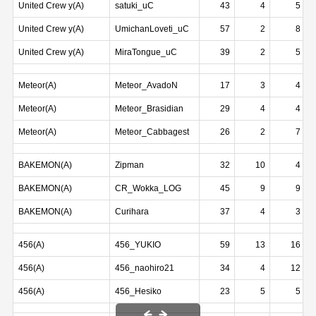
United Crew y(A)
satuki_uC
43
4
5
United Crew y(A)
UmichanLoveti_uC
57
2
8
United Crew y(A)
MiraTongue_uC
39
2
5
Meteor(A)
Meteor_AvadoN
17
3
4
Meteor(A)
Meteor_Brasidian
29
4
4
Meteor(A)
Meteor_Cabbagest
26
2
7
BAKEMON(A)
Zipman
32
10
4
BAKEMON(A)
CR_Wokka_LOG
45
9
9
BAKEMON(A)
Curihara
37
4
3
456(A)
456_YUKIO
59
13
16
456(A)
456_naohiro21
34
4
12
456(A)
456_Hesiko
23
5
5