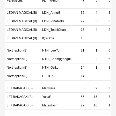
FENNEL(B)
FL_mo-mon_
47
5
5
LEDIAN MAGICAL(B)
LDN_AhnuG
32
4
3
LEDIAN MAGICAL(B)
LDN_PinoNolR
27
3
3
LEDIAN MAGICAL(B)
LDN_ToshlChan
15
4
2
LEDIAN MAGICAL(B)
IQXOrca
13
Northeption(B)
NTH_LeeYun
31
1
6
Northeption(B)
NTH_Chamggaeguk
9
2
6
Northeption(B)
NTH_Oziko
14
1
3
Northeption(B)
l_l_1DA
14
LFT BAKAGAKI(B)
Meltstera
35
9
3
LFT BAKAGAKI(B)
YukaF
55
16
7
LFT BAKAGAKI(B)
MatsuTash
29
10
1