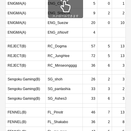
ENIGMA(A)
ENG_Ch1no
5
0
1
ENIGMA(A)
ENG_SHlNYA
9
2
2
ENIGMA(A)
ENG_Suezw
20
0
10
ENIGMA(A)
ENG_ziNovif
4
REJECT(B)
RC_Dogma
57
5
13
REJECT(B)
RC_JungHee
72
5
13
REJECT(B)
RC_Minseongggg
36
6
3
Sengoku Gaming(B)
SG_shoh
26
2
3
Sengoku Gaming(B)
SG_pantashia
33
3
2
Sengoku Gaming(B)
SG_Ashes3
33
6
3
FENNEL(B)
FL_Pinotr
46
7
13
FENNEL(B)
FL_Shakabo
36
2
8