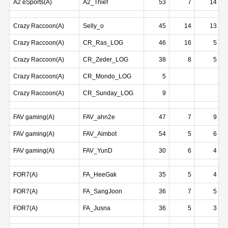
A2 eSports(A)
A2_Thief
53
7
14
Crazy Raccoon(A)
Selly_o
45
14
13
Crazy Raccoon(A)
CR_Ras_LOG
46
16
5
Crazy Raccoon(A)
CR_Zeder_LOG
38
8
5
Crazy Raccoon(A)
CR_Mondo_LOG
5
Crazy Raccoon(A)
CR_Sunday_LOG
9
FAV gaming(A)
FAV_ahn2e
47
7
9
FAV gaming(A)
FAV_Aimbot
54
5
6
FAV gaming(A)
FAV_YunD
30
6
4
FOR7(A)
FA_HeeGak
35
5
4
FOR7(A)
FA_SangJoon
36
7
5
FOR7(A)
FA_Jusna
36
5
3