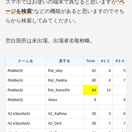
スマホではお使いの端末で異なると思いますが
“
ペ
ージを検索
“
などの機能があると思いますのでそち
らから検索してみてください。
空白箇所は未出場。出場者名敬称略。
チーム名
選手名
Total
#1-2
#3-4
Riddle(A)
Rid_obly
82
4
5
Riddle(A)
Rid_Parkha
80
4
7
Riddle(A)
Rid_KaronPe
84
14
Riddle(A)
Vorez
9
9
A2 eSports(A)
A2_KaRma
30
3
8
A2 eSports(A)
A2_DeX
36
7
7