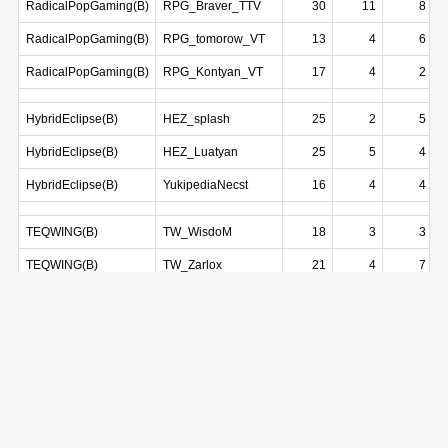
RadicalPopGaming(B)
RPG_Braver_TTV
30
11
8
RadicalPopGaming(B)
RPG_tomorow_VT
13
4
6
RadicalPopGaming(B)
RPG_Kontyan_VT
17
4
2
HybridEclipse(B)
HEZ_splash
25
2
5
HybridEclipse(B)
HEZ_Luatyan
25
5
4
HybridEclipse(B)
YukipediaNecst
16
4
4
TEQWING(B)
TW_WisdoM
18
3
3
TEQWING(B)
TW_Zarlox
21
4
7
TEQWING(B)
TW_Rossoful
17
6
2
TEQWING(B)
TW_cyian
6
Ace1(B)
Romeo
9
3
1
Ace1(B)
Tachyon
26
5
3
Ace1(B)
Ace1_doyaya
14
2
3