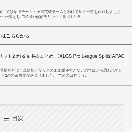
plit1では招待チーム・予選突破チームとわけて紹介一覧を作成しました
チーム一覧としてSNSや配信先リンク・Split1の成…
とめ」はこちらから
 #1-2 結果&まとめ 【ALGS Pro League Split2 APAC
世界情勢的に一旦延期となりこのまま開催できないのではとも思われてい
ット2の急遽再開が決まりました。 本来の日程より…
目次