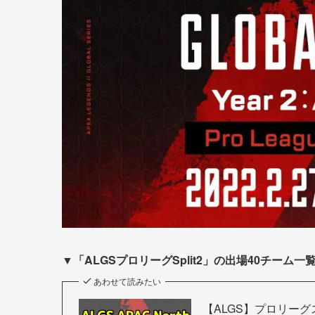
▼
「ALGSプロリーグSplit2」の出場40チーム
あわせて読みたい
【ALGS】プロリーグスプリ