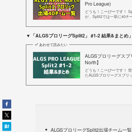
Pro League)
どうも！こーびーです！ S
が、Split2では一挙に40
▼
「ALGSプロリーグSplit2」 #1-2 結果&ま
あわせて読みたい
ALGSプロリーグスプリット2
North】
どうも！こーびーです！ 
たALGSプロリーグスプリ
ALGSプロリーグSplit2出場チーム一覧