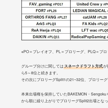
※PO＝プレイオフ、PL＝プロリーグ、PLQ＝プ
グループ分けに関しては
スネークドラフト方式
が
ら5～8位と続きます。
その次にプロリーグSplit1の21~32位、プロリ
本来出場権を保持していたBAKEMON・Sengoku G
から順に繰り上がりでプロリーグSplit2出場とな