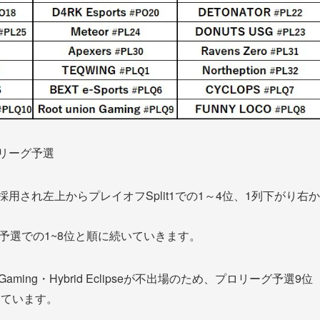
ロリーグ予選
採用され左上からプレイオフSplit1での1～4位、1列下がり右か
ーグ予選での1~8位と順に続いていきます。
aming・Hybrid Eclipseが不出場のため、プロリーグ予選9位
っています。