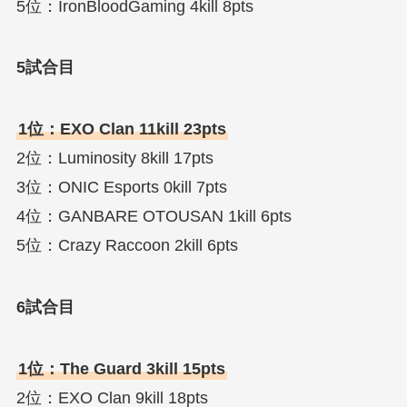
5位：IronBloodGaming 4kill 8pts
5試合目
1位：EXO Clan 11kill 23pts
2位：Luminosity 8kill 17pts
3位：ONIC Esports 0kill 7pts
4位：GANBARE OTOUSAN 1kill 6pts
5位：Crazy Raccoon 2kill 6pts
6試合目
1位：The Guard 3kill 15pts
2位：EXO Clan 9kill 18pts