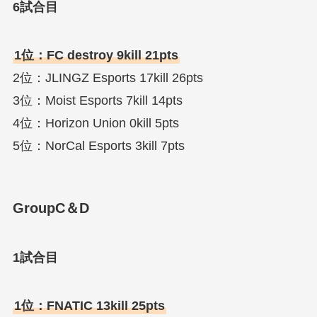
6試合目
1位：FC destroy 9kill 21pts
2位：JLINGZ Esports 17kill 26pts
3位：Moist Esports 7kill 14pts
4位：Horizon Union 0kill 5pts
5位：NorCal Esports 3kill 7pts
GroupC＆D
1試合目
1位：FNATIC 13kill 25pts