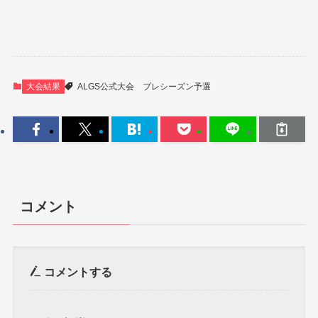
大会結果
ALGS公式大会
プレシーズン予選
コメント
コメントする