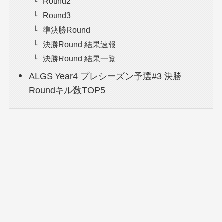
Round2
Round3
準決勝Round
決勝Round 結果速報
決勝Round 結果一覧
ALGS Year4 プレシーズン予選#3 決勝
Roundキル数TOP5