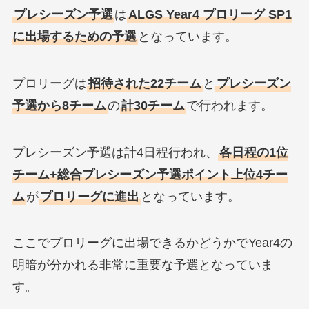
プレシーズン予選
は
ALGS Year4 プロリーグ SP1
に出場するための予選
となっています。
プロリーグは
招待された22チーム
と
プレシーズン
予選から8チーム
の
計30チーム
で行われます。
プレシーズン予選は計4日程行われ、
各日程の1位
チーム+総合プレシーズン予選ポイント上位4チー
ム
が
プロリーグに進出
となっています。
ここでプロリーグに出場できるかどうかでYear4の
明暗が分かれる非常に重要な予選となっていま
す。