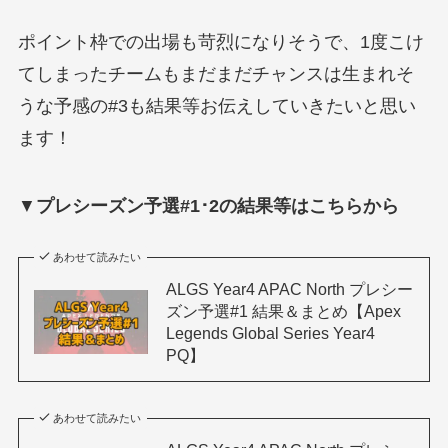
ポイント枠での出場も苛烈になりそうで、1度こけ
てしまったチームもまだまだチャンスは生まれそ
うな予感の#3も結果等お伝えしていきたいと思い
ます！
▼
プレシーズン予選#1･2の結果等はこちらから
あわせて読みたい
ALGS Year4 APAC North プレシー
ズン予選#1 結果＆まとめ【Apex
Legends Global Series Year4
PQ】
あわせて読みたい