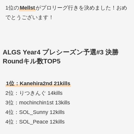
1位の
Mellst
がプロリーグ行きを決めました！おめ
でとうございます！
ALGS Year4 プレシーズン予選#3 決勝
Roundキル数TOP5
1位：Kanehira2nd 21kills
2位：りつきんぐ 14kills
3位：mochinchin1st 13kills
4位：SOL_Sunny 12kills
4位：SOL_Peace 12kills