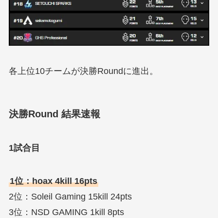
各上位10チームが決勝Roundに進出。
決勝Round 結果速報
1試合目
1位：hoax 4kill 16pts
2位：Soleil Gaming 15kill 24pts
3位：NSD GAMING 1kill 8pts