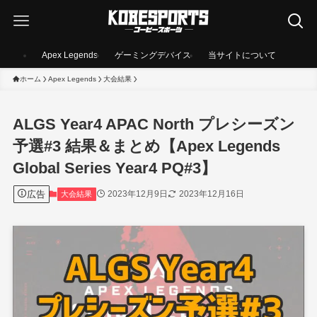
Apex Legends
ゲーミングデバイス
当サイトについて
ホーム
Apex Legends
大会結果
ALGS Year4 APAC North プレシーズン
予選#3 結果＆まとめ【Apex Legends
Global Series Year4 PQ#3】
広告
2023年12月9日
2023年12月16日
大会結果