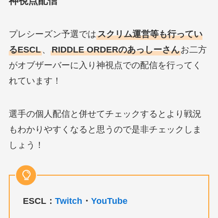
神視点配信
プレシーズン予選では
スクリム運営等も行ってい
るESCL
、
RIDDLE ORDERのあっしーさん
お二方
がオブザーバーに入り神視点での配信を行ってく
れています！
選手の個人配信と併せてチェックするとより戦況
もわかりやすくなると思うので是非チェックしま
しょう！
ESCL：
Twitch
・
YouTube