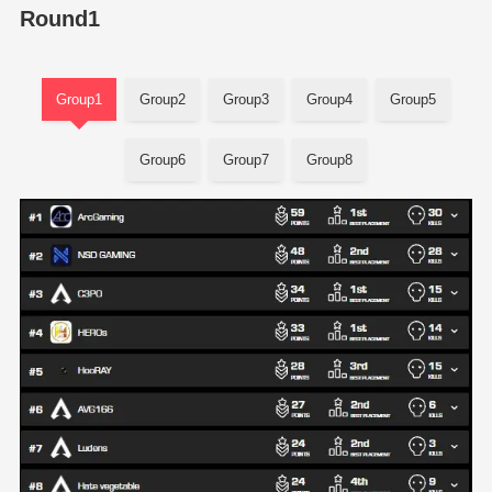
Round1
Group1
Group2
Group3
Group4
Group5
Group6
Group7
Group8