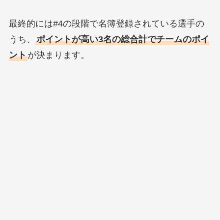
最終的には#4の段階で名簿登録されている選手の
うち、
ポイントが高い3名の総合計でチームのポイ
ント
が決まります。