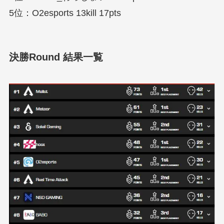
5位：O2esports 13kill 17pts
決勝Round 結果一覧