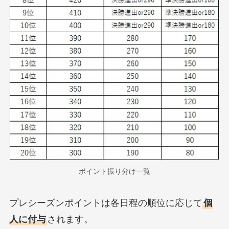
ポイント振り分け一覧
プレシーズンポイントは各日程の順位に応じて
個
人に付与
されます。