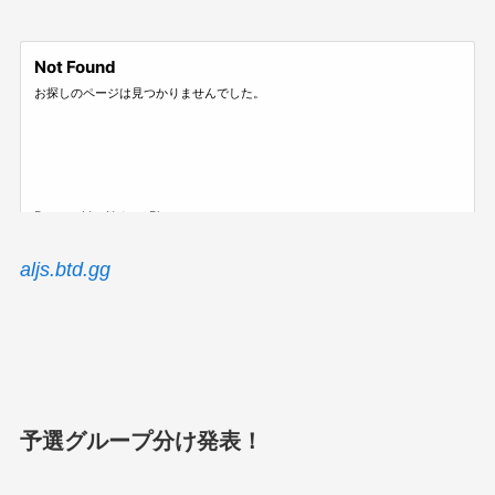
aljs.btd.gg
予選グループ分け発表！