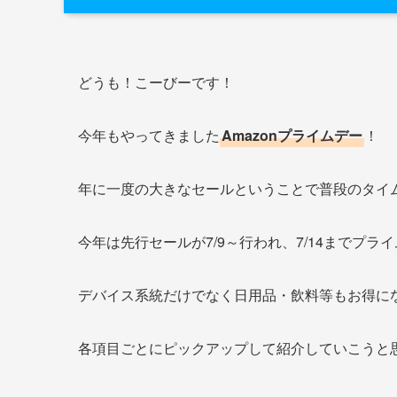
どうも！こーびーです！
今年もやってきました
Amazonプライムデー
！
年に一度の大きなセールということで普段のタイ
今年は先行セールが7/9～行われ、7/14までプ
デバイス系統だけでなく日用品・飲料等もお得に
各項目ごとにピックアップして紹介していこうと