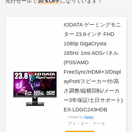
先行セールで
30％OFF
になっています！
IODATA ゲーミングモニ
ター 23.8インチ FHD
1080p GigaCrysta
165Hz 1ms ADSパネル
(PS5/AMD
FreeSync/HDMI×3/Displ
ayPort/スピーカー付/高
さ調整/縦横回転/メーカ
ー3年保証/土日サポート)
EX-LDGC243HDB
created by
Rinker
アイ・オー・データ