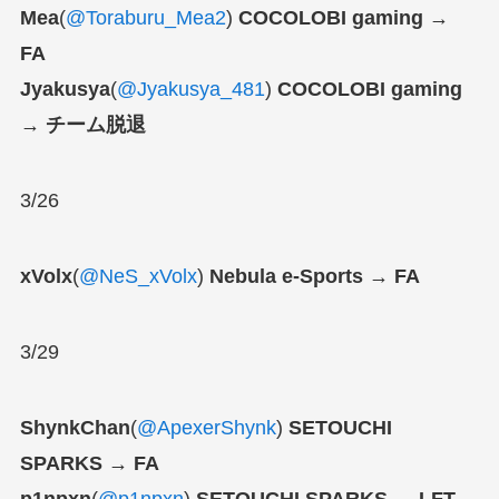
Mea
(
@Toraburu_Mea2
)
COCOLOBI gaming →
FA
Jyakusya
(
@Jyakusya_481
)
COCOLOBI gaming
→ チーム脱退
3/26
xVolx
(
@NeS_xVolx
)
Nebula e-Sports → FA
3/29
ShynkChan
(
@ApexerShynk
)
SETOUCHI
SPARKS → FA
p1npxn
(
@p1npxn
)
SETOUCHI SPARKS → LFT