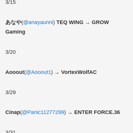
3/15
あなや
(
@anayaunni
)
TEQ WING → GROW
Gaming
3/20
Aooout
(
@Aooout1
)
→ VortexWolfAC
3/29
Cinap
(
@Panic11277299
)
→ ENTER FORCE.36
3/31