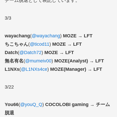
チーム脱退として表記しています。
3/3
wayachang
(
@wayachang
)
MOZE → LFT
ちこちゃん
(
@ticod11
)
MOZE → LFT
Datch
(
@Datch72
)
MOZE → LFT
無名有名
(
@mumeiv00
)
MOZE(Analyst) → LFT
L1NXs
(
@L1NXs4ce
)
MOZE(Manager) → LFT
3/22
You66
(
@youQ_Q
)
COCOLOBI gaming → チーム
脱退