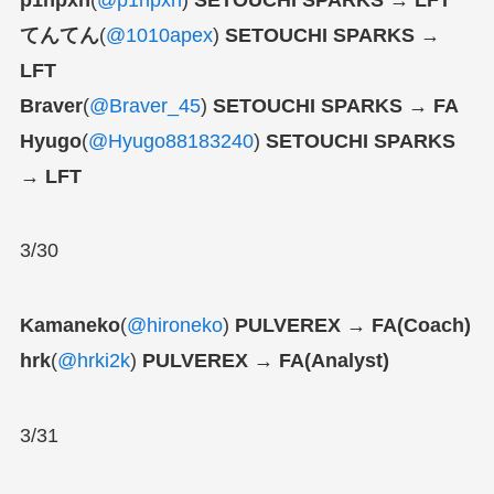
てんてん
(
@1010apex
)
SETOUCHI SPARKS →
LFT
Braver
(
@Braver_45
)
SETOUCHI SPARKS → FA
Hyugo
(
@Hyugo88183240
)
SETOUCHI SPARKS
→ LFT
3/30
Kamaneko
(
@hironeko
)
PULVEREX → FA(Coach)
hrk
(
@hrki2k
)
PULVEREX → FA(Analyst)
3/31