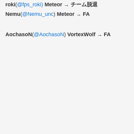
roki
(
@fps_roki)
Meteor → チーム脱退
Nemu
(
@Nemu_unc
)
Meteor → FA
AochasoN
(
@AochasoN
)
VortexWolf → FA