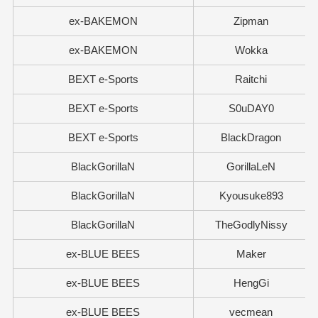
ex-BAKEMON
Zipman
ex-BAKEMON
Wokka
BEXT e-Sports
Raitchi
BEXT e-Sports
S0uDAY0
BEXT e-Sports
BlackDragon
BlackGorillaN
GorillaLeN
BlackGorillaN
Kyousuke893
BlackGorillaN
TheGodlyNissy
ex-BLUE BEES
Maker
ex-BLUE BEES
HengGi
ex-BLUE BEES
vecmean