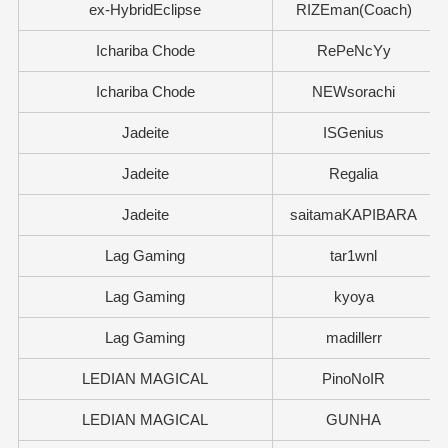
ex-HybridEclipse
RIZEman(Coach)
Ichariba Chode
RePeNcYy
Ichariba Chode
NEWsorachi
Jadeite
ISGenius
Jadeite
Regalia
Jadeite
saitamaKAPIBARA
Lag Gaming
tar1wnl
Lag Gaming
kyoya
Lag Gaming
madillerr
LEDIAN MAGICAL
PinoNoIR
LEDIAN MAGICAL
GUNHA