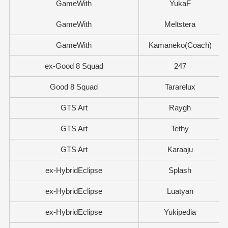
GameWith
YukaF
GameWith
Meltstera
GameWith
Kamaneko(Coach)
ex-Good 8 Squad
247
Good 8 Squad
Tararelux
GTS Art
Raygh
GTS Art
Tethy
GTS Art
Karaaju
ex-HybridEclipse
Splash
ex-HybridEclipse
Luatyan
ex-HybridEclipse
Yukipedia