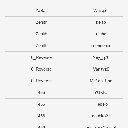
YaBaL
Whisper
Zenith
keiso
Zenith
utuha
Zenith
odendende
0_Reverse
Ney_q70
0_Reverse
Vanityz8
0_Reverse
Me1on_Pan
456
YUKIO
456
Hesiko
456
naohiro21
456
assiikun(Coach)