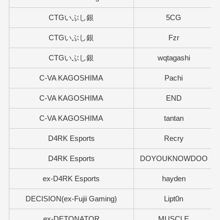
CTGいぶし銀
5CG
CTGいぶし銀
Fzr
CTGいぶし銀
wqtagashi
C-VA KAGOSHIMA
Pachi
C-VA KAGOSHIMA
END
C-VA KAGOSHIMA
tantan
D4RK Esports
Recry
D4RK Esports
DOYOUKNOWDOO
ex-D4RK Esports
hayden
DECISION(ex-Fujii Gaming)
Lipt0n
ex-DETONATOR
MUSCLE