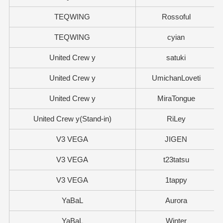
TEQWING
Rossoful
TEQWING
cyian
United Crew y
satuki
United Crew y
UmichanLoveti
United Crew y
MiraTongue
United Crew y(Stand-in)
RiLey
V3 VEGA
JIGEN
V3 VEGA
t23tatsu
V3 VEGA
1tappy
YaBaL
Aurora
YaBaL
Winter