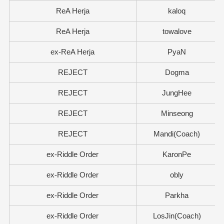
ReA Herja
kaloq
ReA Herja
towalove
ex-ReA Herja
PyaN
REJECT
Dogma
REJECT
JungHee
REJECT
Minseong
REJECT
Mandi(Coach)
ex-Riddle Order
KaronPe
ex-Riddle Order
obly
ex-Riddle Order
Parkha
ex-Riddle Order
LosJin(Coach)