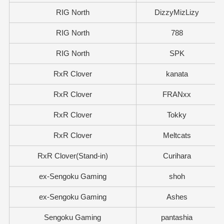
RIG North
DizzyMizLizy
RIG North
788
RIG North
SPK
RxR Clover
kanata
RxR Clover
FRANxx
RxR Clover
Tokky
RxR Clover
Meltcats
RxR Clover(Stand-in)
Curihara
ex-Sengoku Gaming
shoh
ex-Sengoku Gaming
Ashes
Sengoku Gaming
pantashia