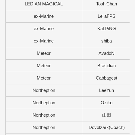
LEDIAN MAGICAL
ToshiChan
ex-Marine
LeliaFPS
ex-Marine
KaLPiNG
ex-Marine
shiba
Meteor
AvadoN
Meteor
Brasidian
Meteor
Cabbagest
Northeption
LeeYun
Northeption
Oziko
Northeption
山田
Northeption
Dovolzark(Coach)