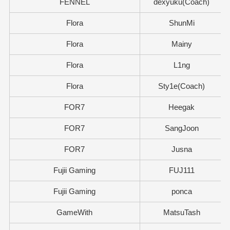
FENNEL
dexyuku(Coach)
Flora
ShunMi
Flora
Mainy
Flora
L1ng
Flora
Sty1e(Coach)
FOR7
Heegak
FOR7
SangJoon
FOR7
Jusna
Fujii Gaming
FUJ111
Fujii Gaming
ponca
GameWith
MatsuTash