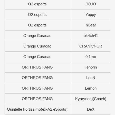
O2 esports
JOJO
O2 esports
Yuppy
O2 esports
ni6ear
Orange Curacao
ok4ch41
Orange Curacao
CRANKY-CR
Orange Curacao
0t1mo
ORTHROS FANG
Tenorin
ORTHROS FANG
LeoN
ORTHROS FANG
Lemon
ORTHROS FANG
Kyaryneru(Coach)
Quintette Fortissimo(ex-A2 eSports)
DeX