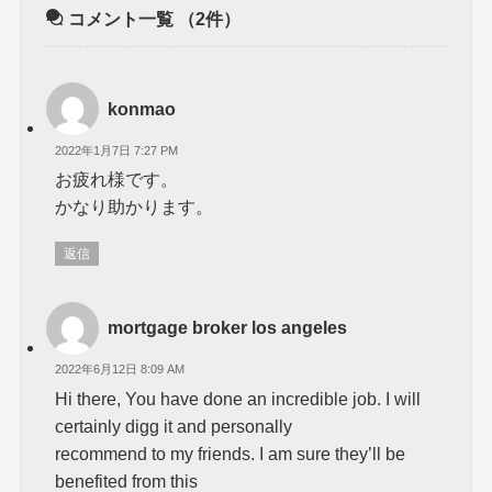
コメント一覧
（2件）
konmao
2022年1月7日 7:27 PM
お疲れ様です。
かなり助かります。
返信
mortgage broker los angeles
2022年6月12日 8:09 AM
Hi there, You have done an incredible job. I will
certainly digg it and personally
recommend to my friends. I am sure they’ll be
benefited from this