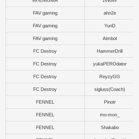
ex-ENIGMA
ziNovif
FAV gaming
ahn2e
FAV gaming
YunD
FAV gaming
Aimbot
FC Destroy
HammerDrill
FC Destroy
yukaPEROdator
FC Destroy
ReyzyGG
FC Destroy
sigluss(Coach)
FENNEL
Pinotr
FENNEL
mo-mon_
FENNEL
Shakabo