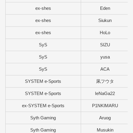
ex-shes
Eden
ex-shes
Siukun
ex-shes
HoLo
SyS
SIZU
SyS
yusa
SyS
ACA
SYSTEM e-Sports
凩フウタ
SYSTEM e-Sports
IeNaGa22
ex-SYSTEM e-Sports
P1NKIMARU
Syth Gaming
Aruog
Syth Gaming
Musukin