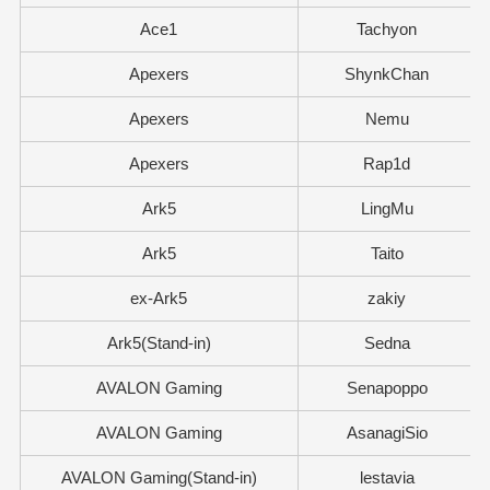
Ace1
Tachyon
Apexers
ShynkChan
Apexers
Nemu
Apexers
Rap1d
Ark5
LingMu
Ark5
Taito
ex-Ark5
zakiy
Ark5(Stand-in)
Sedna
AVALON Gaming
Senapoppo
AVALON Gaming
AsanagiSio
AVALON Gaming(Stand-in)
lestavia