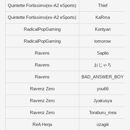
Quintette Fortissimo(ex-A2 eSports)
Thief
Quintette Fortissimo(ex-A2 eSports)
KaRma
RadicalPopGaming
Kontyan
RadicalPopGaming
tomorow
Ravens
Saplio
Ravens
おじゃろ
Ravens
BAD_ANSWER_BOY
Ravenz Zero
you66
Ravenz Zero
Jyakusya
Ravenz Zero
Toraburu_mea
ReA Herja
uzagiii