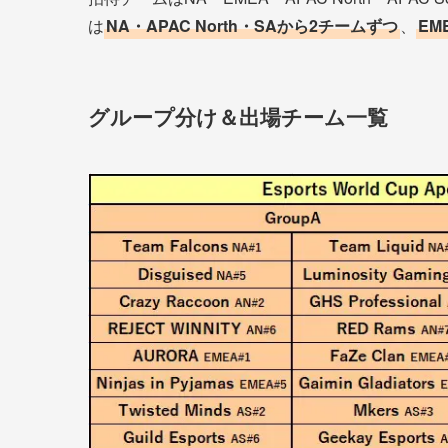
は
NA・APAC North・SAから2チームずつ
、
EM
グループ分け＆出場チーム一覧