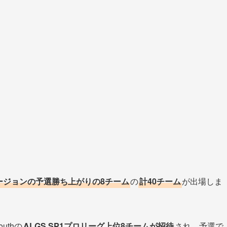
ージョンの予選勝ち上がりの8チーム
の
計40チーム
が出場しま
uthの
ALGS SP1プロリーグ上位8チームが招待
され、予選で