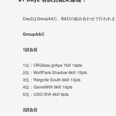
Day2はGroupA&C、B&Dの組み合わせで行われ
GroupA&C
1試合目
1位：ORGless grApe 7kill 19pts
2位：WolfPack Shadow 6kill 15pts
3位：Reignite South 6kill 13pts
4位：GameWith 5kill 10pts
5位：USG IXIA 4kill 8pts
2試合目