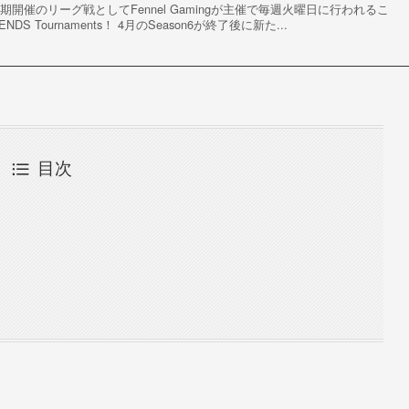
開催のリーグ戦としてFennel Gamingが主催で毎週火曜日に行われるこ
NDS Tournaments！ 4月のSeason6が終了後に新た...
目次