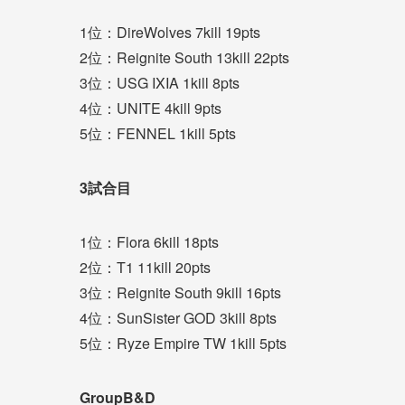
1位：DireWolves 7kill 19pts
2位：Reignite South 13kill 22pts
3位：USG IXIA 1kill 8pts
4位：UNITE 4kill 9pts
5位：FENNEL 1kill 5pts
3試合目
1位：Flora 6kill 18pts
2位：T1 11kill 20pts
3位：Reignite South 9kill 16pts
4位：SunSister GOD 3kill 8pts
5位：Ryze Empire TW 1kill 5pts
GroupB&D