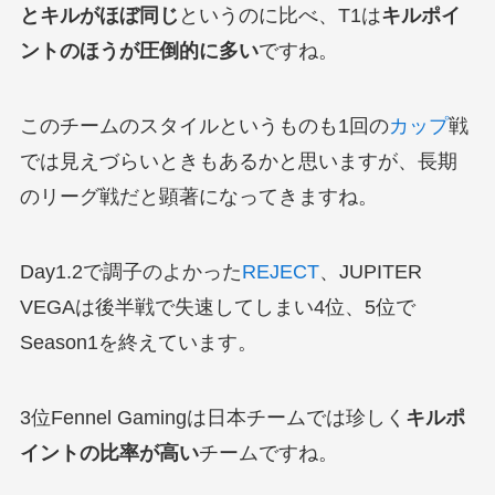
とキルがほぼ同じ
というのに比べ、T1は
キルポイ
ントのほうが圧倒的に多い
ですね。
このチームのスタイルというものも1回の
カップ
戦
では見えづらいときもあるかと思いますが、長期
のリーグ戦だと顕著になってきますね。
Day1.2で調子のよかった
REJECT
、JUPITER
VEGAは後半戦で失速してしまい4位、5位で
Season1を終えています。
3位Fennel Gamingは日本チームでは珍しく
キルポ
イントの比率が高い
チームですね。