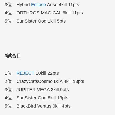
3位：Hybrid
Eclipse
Arise 4kill 11pts
4位：ORTHROS MAGICAL 6kill 11pts
5位：SunSister God 1kill 5pts
3試合目
1位：
REJECT
10kill 22pts
2位：CrazyCatsCosmo IXIA 4kill 13pts
3位：JUPITER VEGA 2kill 9pts
4位：SunSister God 8kill 13pts
5位：BlackBird Ventus 0kill 4pts