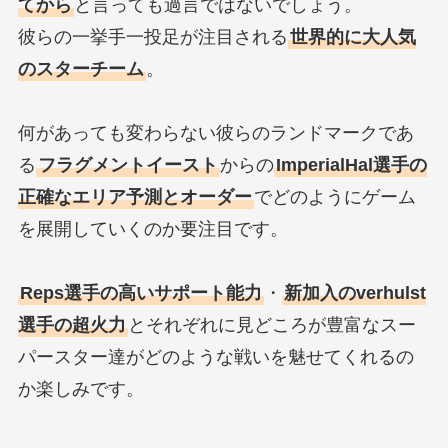
てから
と言っても過言ではないでしょう。
彼らの一挙手一投足が注目される
世界的に大人気
のスターチーム
。
何があっても変わらない彼らのランドマークであ
る
フラグメントイースト
からの
ImperialHal選手の
正確なエリア予測とオーダー
でどのようにゲーム
を展開していくのか要注目です。
Reps選手の高いサポート能力
・
新加入のverhulst
選手の超火力
とそれぞれに見どころが豊富なスー
パースター達がどのような戦いを魅せてくれるの
か楽しみです。