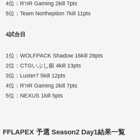
4位：R’nR Gaming 2kill 7pts
5位：Team Northeption 7kill 11pts
4試合目
1位：WOLFPACK Shadow 16kill 28pts
2位：CTGいぶし銀 4kill 13pts
3位：Luster7 5kill 12pts
4位：R’nR Gaming 2kill 7pts
5位：NEXUS 1kill 5pts
FFLAPEX 予選 Season2 Day1結果一覧