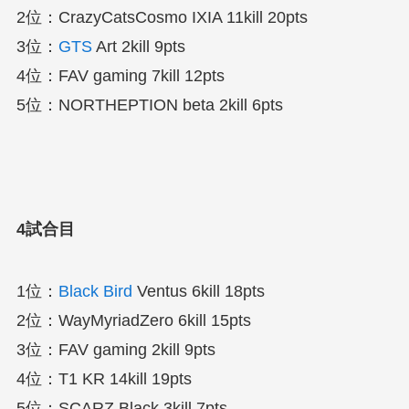
2位：CrazyCatsCosmo IXIA 11kill 20pts
3位：
GTS
Art 2kill 9pts
4位：FAV gaming 7kill 12pts
5位：NORTHEPTION beta 2kill 6pts
4試合目
1位：
Black Bird
Ventus 6kill 18pts
2位：WayMyriadZero 6kill 15pts
3位：FAV gaming 2kill 9pts
4位：T1 KR 14kill 19pts
5位：SCARZ Black 3kill 7pts