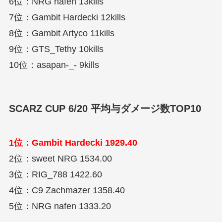
6位：NRG nafen 13kills
7位：Gambit Hardecki 12kills
8位：Gambit Artyco 11kills
9位：GTS_Tethy 10kills
10位：asapan-_- 9kills
SCARZ CUP 6/20 平均与ダメージ数TOP10
1位：Gambit Hardecki 1929.40
2位：sweet NRG 1534.00
3位：RIG_788 1422.60
4位：C9 Zachmazer 1358.40
5位：NRG nafen 1333.20