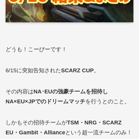
どうも！こーびーです！
6/15に突如告知された
SCARZ CUP
。
その内容は
NA･EUの強豪チームを招待し
NA×EU×JPでのドリームマッチ
を行うとのこと。
しかもその招待チームが
TSM・NRG・SCARZ
EU・Gambit・Alliance
という超一流チームのみ！