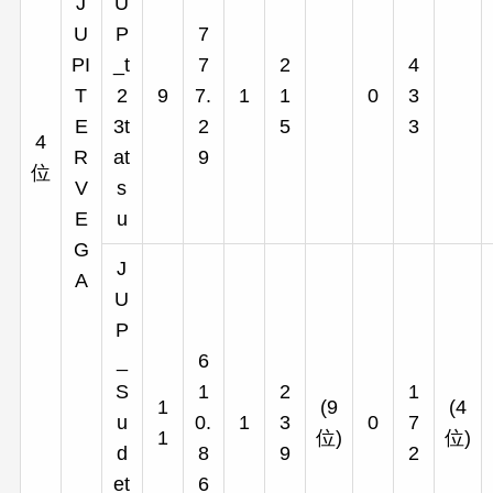
J
U
U
P
7
PI
_t
7
2
4
T
2
9
7.
1
1
0
3
E
3t
2
5
3
4
R
at
9
位
V
s
E
u
G
J
A
U
P
_
6
S
1
2
1
1
(9
(4
u
0.
1
3
0
7
1
位)
位)
d
8
9
2
et
6