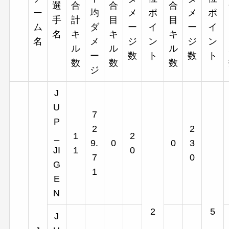
選
合
合
合
ー
均
メ
ポ
メ
ポ
手
計
目
目
ム
ダ
ー
イ
ー
イ
名
キ
キ
キ
名
メ
ジ
ン
ジ
ン
ル
ル
ル
ー
数
ト
数
ト
数
数
数
ジ
J
U
7
P
2
2
_
1
2
9.
0
0
3
JI
1
0
7
0
G
1
E
N
2
5
J