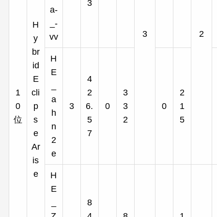
3
a-
_-
H
3
2
vv
y
br
H
id
E
E
4
_
1
cli
2
3
2
a
0
p
3
6.
0
3
0
1
h
位
s
5
2
5
n
e
7
2
Ar
e
is
e
H
E
_
8
Z
4
8
1