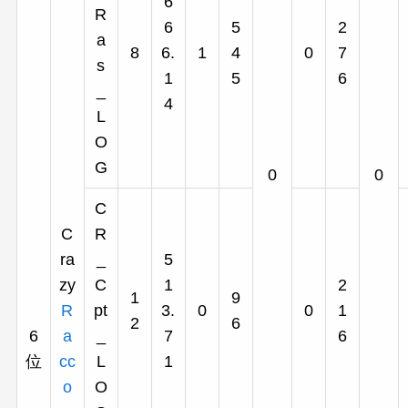
6
R
6
5
2
a
8
6.
1
4
0
7
s
1
5
6
_
4
L
O
G
0
0
C
C
R
ra
_
5
zy
C
1
2
1
9
R
pt
3.
0
0
1
2
6
6
a
_
7
6
位
cc
L
1
o
O