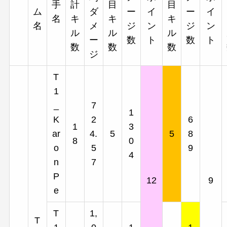
手
計
目
目
ム
ダ
ー
イ
ー
イ
名
キ
キ
キ
名
メ
ジ
ン
ジ
ン
ル
ル
ル
ー
数
ト
数
ト
数
数
数
ジ
T
1
_
7
1
K
2
6
1
3
ar
4.
5
5
8
8
0
o
5
9
4
n
7
P
12
9
e
T
1,
T