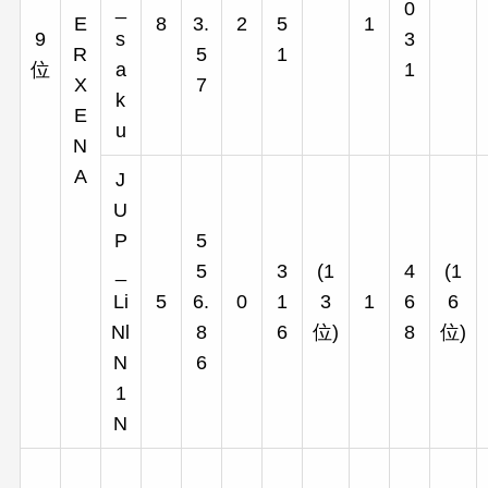
_
0
E
8
3.
2
5
1
9
s
3
R
5
1
位
a
1
X
7
k
E
u
N
A
J
U
P
5
_
5
3
(1
4
(1
Li
5
6.
0
1
3
1
6
6
Nl
8
6
位)
8
位)
N
6
1
N