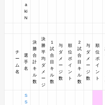
a
ki
N
決
決
1
2
勝
与
順
与
順
勝
試
試
チ
平
ダ
位
ダ
位
選
合
合
合
ー
均
メ
ポ
メ
ポ
手
計
目
目
ム
ダ
ー
イ
ー
イ
名
キ
キ
キ
名
メ
ジ
ン
ジ
ン
ル
ル
ル
ー
数
ト
数
ト
数
数
数
ジ
S
S