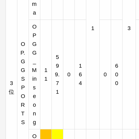
m
a
O
1
3
P
O
G
P.
G
5
G
_
9
1
6
G
M
1
9.
0
6
0
0
S
in
1
3
7
4
0
P
s
位
1
O
e
R
o
T
n
S
g
O