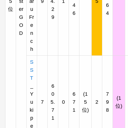
5
st
ar
9
4.
1
5
4
6
位
er
u
2
6
4
G
Fr
9
O
e
D
n
c
h
S
S
T
_
6
Y
0
6
(1
7
(1
u
7
5.
0
7
5
2
9
位)
ki
7
1
位)
8
p
1
e