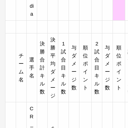
di
a
決
決
1
2
勝
与
順
与
順
勝
試
試
チ
平
ダ
位
ダ
位
選
合
合
合
ー
均
メ
ポ
メ
ポ
手
計
目
目
ム
ダ
ー
イ
ー
イ
名
キ
キ
キ
名
メ
ジ
ン
ジ
ン
ル
ル
ル
ー
数
ト
数
ト
数
数
数
ジ
C
R
_