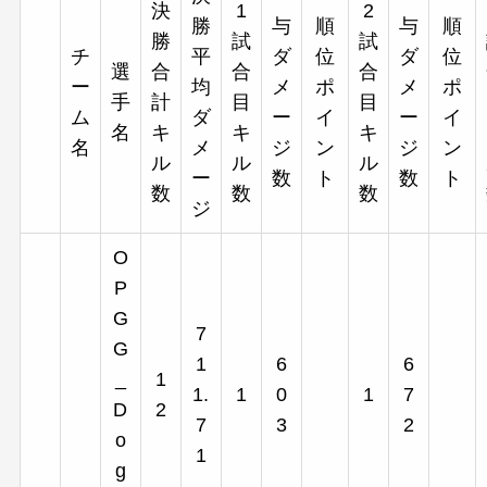
決
1
2
勝
与
順
与
順
勝
試
試
チ
平
ダ
位
ダ
位
選
合
合
合
ー
均
メ
ポ
メ
ポ
手
計
目
目
ム
ダ
ー
イ
ー
イ
名
キ
キ
キ
名
メ
ジ
ン
ジ
ン
ル
ル
ル
ー
数
ト
数
ト
数
数
数
ジ
O
P
G
7
G
1
6
6
_
1
1.
1
0
1
7
D
2
7
3
2
o
1
g