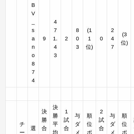
B
V
_
4
s
7
8
(1
2
(3
a
9
1.
2
0
1
0
4
位)
n
4
3
位)
7
o
3
8
7
4
決
決
1
2
勝
与
順
与
順
勝
試
試
チ
平
ダ
位
ダ
位
選
合
合
合
ー
均
メ
ポ
メ
ポ