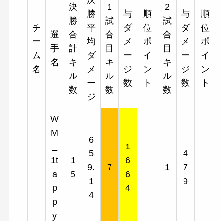
決
決
1
2
勝
与
順
与
順
勝
試
試
チ
平
ダ
位
ダ
位
選
合
合
合
ー
均
メ
ポ
メ
ポ
手
計
目
目
ム
ダ
ー
イ
ー
イ
名
キ
キ
キ
名
メ
ジ
ン
ジ
ン
ル
ル
ル
ー
数
ト
数
ト
数
数
数
ジ
W
M
6
_
1
5
4
1t
1
6
9.
7
1
7
a
5
6
1
9
p
4
4
p
y