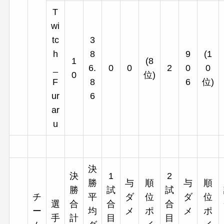
T
wi
tc
3
h
8
9
(1
1
(8
_
6.
0
0
2
0
0
0
位)
F
8
6
位)
ur
6
ar
u
決
決
1
2
勝
与
順
与
順
勝
試
試
チ
平
ダ
位
ダ
位
選
合
合
合
ー
均
メ
ポ
メ
ポ
手
計
目
目