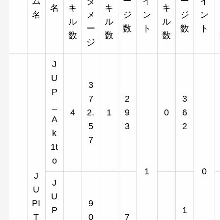
ム
ダ
ー
イ
ー
イ
名
キ
キ
キ
名
メ
ジ
ン
ジ
ン
ル
ル
ル
ー
数
ト
数
ト
数
数
数
ジ
J
U
3
P
7
2
3
_
4
2.
1
9
0
6
A
5
3
2
k
7
1t
o
1
0
J
J
U
U
PI
9
P
1
T
0
7