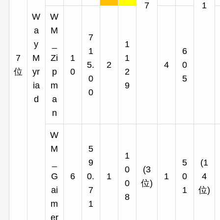
7
1
W
W
a
M
7
y
_
1
1
6
7
M
Zi
1
1
5.
2
4
0
位
yr
p
0
2
0
5
ia
m
9
0
d
a
n
W
M
5
1
_
9
5
(1
0
(3
G
6
0.
1
1
0
4
0
位)
ai
7
1
位)
8
m
1
er