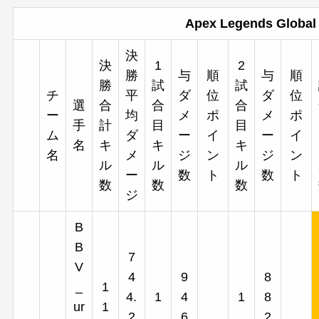
Apex Legends Glob
決
決
1
2
勝
与
順
与
順
勝
試
試
チ
平
ダ
位
ダ
位
選
合
合
合
ー
均
メ
ポ
メ
ポ
手
計
目
目
ム
ダ
ー
イ
ー
イ
名
キ
キ
キ
名
メ
ジ
ン
ジ
ン
ル
ル
ル
ー
数
ト
数
ト
数
数
数
ジ
B
B
7
V
4
9
8
_
1
4.
1
4
1
8
ur
1
2
6
2