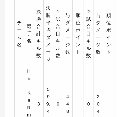
決
決
1
2
勝
与
順
与
順
勝
試
試
チ
平
ダ
位
ダ
位
選
合
合
合
ー
均
メ
ポ
メ
ポ
手
計
目
目
ム
ダ
ー
イ
ー
イ
名
キ
キ
キ
名
メ
ジ
ン
ジ
ン
ル
ル
ル
ー
数
ト
数
ト
数
数
数
ジ
H
E
_
5
K
9
4
2
a
3
9.
0
4
0
0
R
4
8
4
m