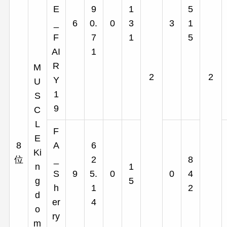
E
9
1
5
_
6
0.
0
3
3
1
F
7
1
5
AI
1
R
M
2
2
Y
U
1
S
9
C
L
F
E
8
A
6
Ki
位
_
2
8
n
1
S
9
5.
0
0
4
g
5
h
1
2
d
er
4
o
ry
m