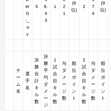
(6
(8
er
5
9.
1
2
2
7
位)
位)
G
4
1
4
-_
3
-v
v
決
決
1
2
勝
与
順
与
順
勝
試
試
チ
平
ダ
位
ダ
位
選
合
合
合
ー
均
メ
ポ
メ
ポ
手
計
目
目
ム
ダ
ー
イ
ー
イ
名
キ
キ
キ
名
メ
ジ
ン
ジ
ン
ル
ル
ル
ー
数
ト
数
ト
数
数
数
ジ