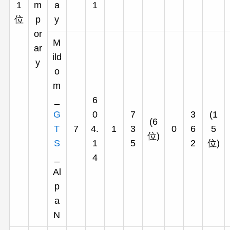
1
m
a
1
位
p
y
or
M
ar
ild
y
o
m
_
6
G
0
7
3
(1
(6
T
7
4.
1
3
0
6
5
位)
S
1
5
2
位)
_
4
Al
p
a
N