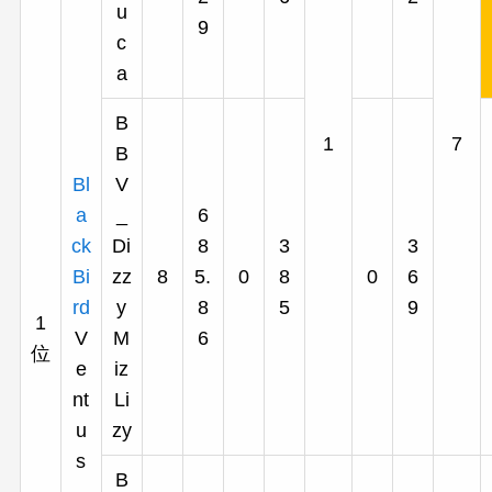
u
9
c
a
B
1
7
B
Bl
V
a
_
6
ck
Di
8
3
3
Bi
zz
8
5.
0
8
0
6
rd
y
8
5
9
1
V
M
6
位
e
iz
nt
Li
u
zy
s
B