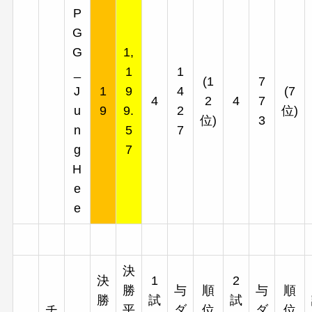
P
G
G
1,
_
1
1
(1
7
J
1
9
4
(7
4
2
4
7
u
9
9.
2
位)
位)
3
n
5
7
g
7
H
e
e
決
決
1
2
勝
与
順
与
順
勝
試
試
チ
平
ダ
位
ダ
位