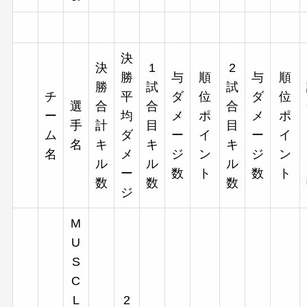
決
決
1
2
勝
与
順
与
順
勝
試
試
チ
平
ダ
位
ダ
位
選
合
合
合
ー
均
メ
ポ
メ
ポ
手
計
目
目
ム
ダ
ー
イ
ー
イ
名
キ
キ
キ
名
メ
ジ
ン
ジ
ン
ル
ル
ル
ー
数
ト
数
ト
数
数
数
ジ
M
U
S
C
L
2