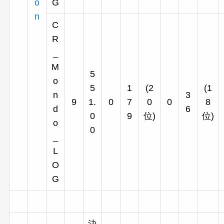
o
G
n
C
R
_
M
5
o
5
1
(2
(1
n
3
9
1.
0
7
0
0
8
d
6
0
9
位)
位)
o
0
_
L
O
G