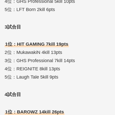
4位：GHS Professional 5kill 10pts
5位：LFT Born 2kill 6pts
3試合目
1位：HIT GAMING 7kill 19pts
2位：MukawakiN 4kill 13pts
3位：GHS Professional 7kill 14pts
4位：REIGNITE 8kill 13pts
5位：Laugh Tale 5kill 9pts
4試合目
1位：BAROWZ 14kill 26pts