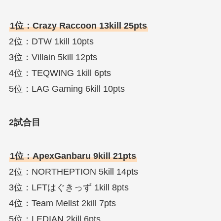
1位：Crazy Raccoon 13kill 25pts
2位：DTW 1kill 10pts
3位：Villain 5kill 12pts
4位：TEQWING 1kill 6pts
5位：LAG Gaming 6kill 10pts
2試合目
1位：ApexGanbaru 9kill 21pts
2位：NORTHEPTION 5kill 14pts
3位：LFTはぐきっず 1kill 8pts
4位：Team Mellst 2kill 7pts
5位：LEDIAN 2kill 6pts