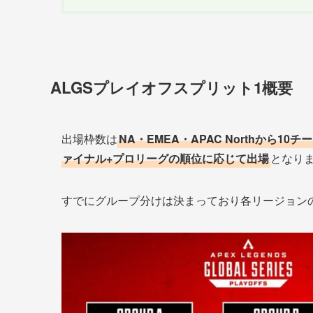
ALGSプレイオフスプリット1概要
出場枠数は
NA・EMEA・APAC Northから10チ
ァイナル+プロリーグの順位に応じて出場
となり
すでにグループ分けは決まっており各リージョン