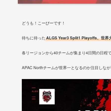
どうも！こーびーです！
待ちに待った
ALGS Year3 Split1 Playof
各リージョンから40チームが集まり4日間の日程
APAC Northチームが世界一となるのか注目し