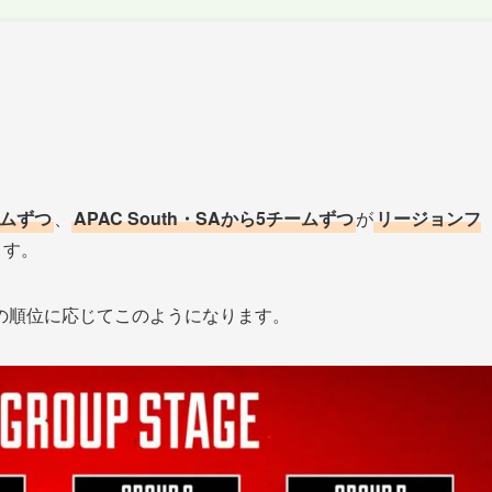
ームずつ
、
APAC South・SAから5チームずつ
が
リージョンフ
ます。
の順位に応じてこのようになります。