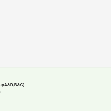
oupA&D,B&C)
)