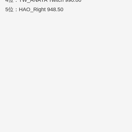
4位：TW_ANAYA Twitch 990.00
5位：HAO_Right 948.50