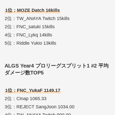
1位：MOZE Datch 16kills
2位：TW_ANAYA Twitch 15kills
2位：FNC_satuki 15kills
4位：FNC_Lykq 14kills
5位：Riddle Yukio 13kills
ALGS Year4 プロリーグスプリット1 #2 平均
ダメージ数TOP5
1位：FNC_YukaF 1149.17
2位：Cinap 1065.33
3位：REJECT SangJoon 1034.00