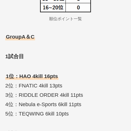
順位ポイント一覧
GroupA＆C
1試合目
1位：HAO 4kill 16pts
2位：FNATIC 4kill 13pts
3位：RIDDLE ORDER 4kill 11pts
4位：Nebula e-Sports 6kill 11pts
5位：TEQWING 6kill 10pts