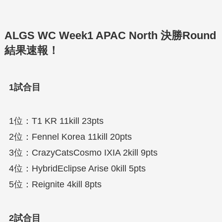
ALGS WC Week1 APAC North 決勝Round
結果速報！
1試合目
1位：T1 KR 11kill 23pts
2位：Fennel Korea 11kill 20pts
3位：CrazyCatsCosmo IXIA 2kill 9pts
4位：HybridEclipse Arise 0kill 5pts
5位：Reignite 4kill 8pts
2試合目