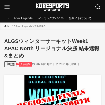
Apex Legends
ゲーミングデバイス
当サイトについて
ホーム
Apex Legends
大会結果
ALGSウィンターサーキットWeek1
APAC North リージョナル決勝 結果速報
&まとめ
広告
2021年1月31日
2021年8月31日
大会結果