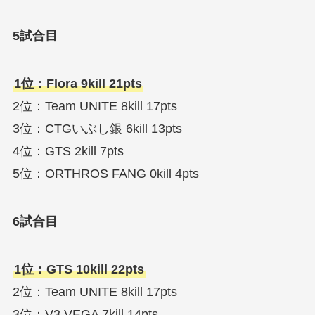
5試合目
1位：Flora 9kill 21pts
2位：Team UNITE 8kill 17pts
3位：CTGいぶし銀 6kill 13pts
4位：GTS 2kill 7pts
5位：ORTHROS FANG 0kill 4pts
6試合目
1位：GTS 10kill 22pts
2位：Team UNITE 8kill 17pts
3位：V3 VEGA 7kill 14pts