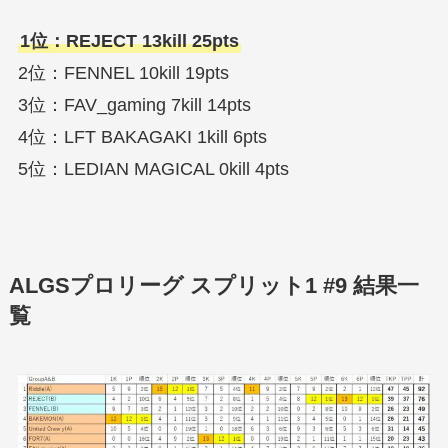
1位：REJECT 13kill 25pts
2位：FENNEL 10kill 19pts
3位：FAV_gaming 7kill 14pts
4位：LFT BAKAGAKI 1kill 6pts
5位：LEDIAN MAGICAL 0kill 4pts
ALGSプロリーグ スプリット1 #9 結果一
覧