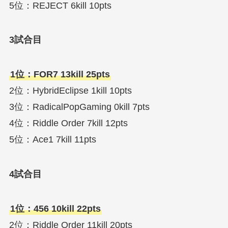
5位：REJECT 6kill 10pts
3試合目
1位：FOR7 13kill 25pts
2位：HybridEclipse 1kill 10pts
3位：RadicalPopGaming 0kill 7pts
4位：Riddle Order 7kill 12pts
5位：Ace1 7kill 11pts
4試合目
1位：456 10kill 22pts
2位：Riddle Order 11kill 20pts