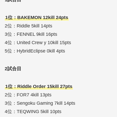
1位：BAKEMON 12kill 24pts
2位：Riddle 5kill 14pts
3位：FENNEL 9kill 16pts
4位：United Crew y 10kill 15pts
5位：HybridEclipse 0kill 4pts
2試合目
1位：Riddle Order 15kill 27pts
2位：FOR7 4kill 13pts
3位：Sengoku Gaming 7kill 14pts
4位：TEQWING 5kill 10pts